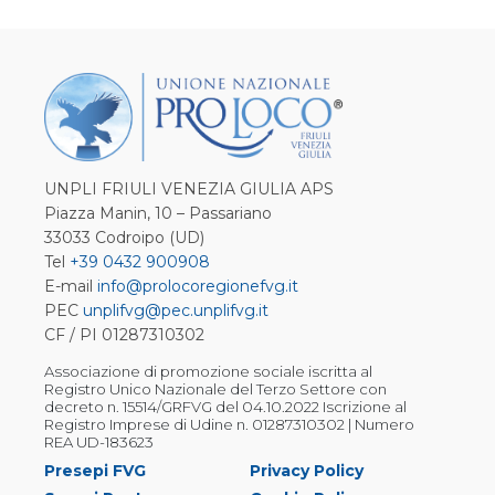
UNPLI FRIULI VENEZIA GIULIA APS
Piazza Manin, 10 – Passariano
33033 Codroipo (UD)
Tel
+39 0432 900908
E-mail
info@prolocoregionefvg.it
PEC
unplifvg@pec.unplifvg.it
CF / PI 01287310302
Associazione di promozione sociale iscritta al
Registro Unico Nazionale del Terzo Settore con
decreto n. 15514/GRFVG del 04.10.2022 Iscrizione al
Registro Imprese di Udine n. 01287310302 | Numero
REA UD-183623
Presepi FVG
Privacy Policy