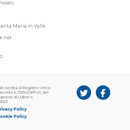
 museo.
anta Maria in Valle
e.net
p.
 iscritta al Registro Unico
ecreto n. 15514/GRFVG del
Imprese di Udine n.
3623
rivacy Policy
ookie Policy