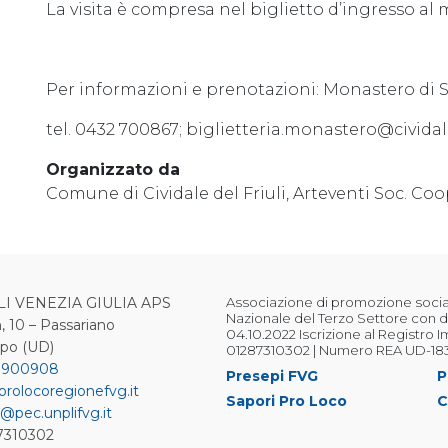
La visita è compresa nel biglietto d’ingresso al
Per informazioni e prenotazioni: Monastero di S
tel. 0432 700867; biglietteria.monastero@cividal
Organizzato da
Comune di Cividale del Friuli, Arteventi Soc. Coo
LI VENEZIA GIULIA APS
Associazione di promozione sociale
Nazionale del Terzo Settore con d
, 10 – Passariano
04.10.2022 Iscrizione al Registro 
ipo (UD)
01287310302 | Numero REA UD-18
 900908
Presepi FVG
P
prolocoregionefvg.it
Sapori Pro Loco
C
@pec.unplifvg.it
87310302