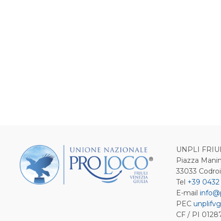
UNPLI FRIU
Piazza Manin
33033 Codro
Tel
+39 0432
E-mail
info@
PEC
unplifvg
CF / PI 012