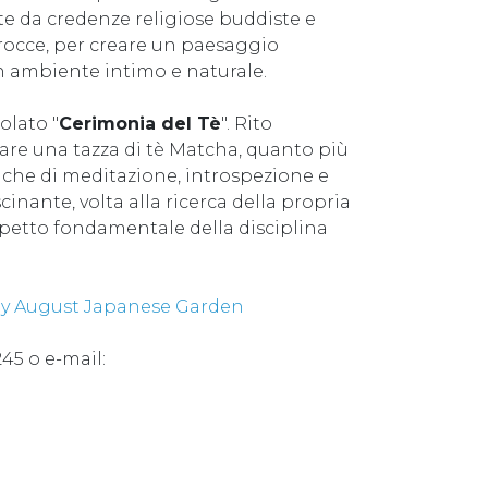
te da credenze religiose buddiste e
 rocce, per creare un paesaggio
un ambiente intimo e naturale.
olato "
Cerimonia del Tè
". Rito
tare una tazza di tè Matcha, quanto più
tiche di meditazione, introspezione e
inante, volta alla ricerca della propria
 aspetto fondamentale della disciplina
y August Japanese Garden
245 o e-mail: