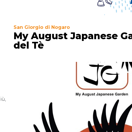
San Giorgio di Nogaro
My August Japanese Ga
del Tè
iù,