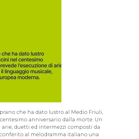
prano che ha dato lustro al Medio Friuli,
entesimo anniversario dalla morte. Un
arie, duetti ed intermezzi composti da
a conferito al melodramma italiano una