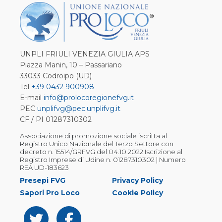
UNPLI FRIULI VENEZIA GIULIA APS
Piazza Manin, 10 – Passariano
33033 Codroipo (UD)
Tel
+39 0432 900908
E-mail
info@prolocoregionefvg.it
PEC
unplifvg@pec.unplifvg.it
CF / PI 01287310302
Associazione di promozione sociale iscritta al
Registro Unico Nazionale del Terzo Settore con
decreto n. 15514/GRFVG del 04.10.2022 Iscrizione al
Registro Imprese di Udine n. 01287310302 | Numero
REA UD-183623
Presepi FVG
Privacy Policy
Sapori Pro Loco
Cookie Policy