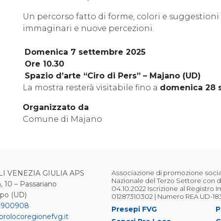
Un percorso fatto di forme, colori e suggestioni
immaginari e nuove percezioni.
Domenica 7 settembre 2025
Ore 10.30
Spazio d’arte “Ciro di Pers” – Majano (UD)
La mostra resterà visitabile fino a
domenica 28 
Organizzato da
Comune di Majano
LI VENEZIA GIULIA APS
Associazione di promozione sociale
Nazionale del Terzo Settore con d
, 10 – Passariano
04.10.2022 Iscrizione al Registro 
ipo (UD)
01287310302 | Numero REA UD-18
 900908
Presepi FVG
P
prolocoregionefvg.it