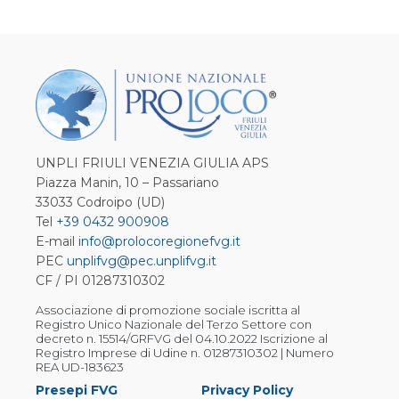
UNPLI FRIULI VENEZIA GIULIA APS
Piazza Manin, 10 – Passariano
33033 Codroipo (UD)
Tel
+39 0432 900908
E-mail
info@prolocoregionefvg.it
PEC
unplifvg@pec.unplifvg.it
CF / PI 01287310302
Associazione di promozione sociale iscritta al
Registro Unico Nazionale del Terzo Settore con
decreto n. 15514/GRFVG del 04.10.2022 Iscrizione al
Registro Imprese di Udine n. 01287310302 | Numero
REA UD-183623
Presepi FVG
Privacy Policy