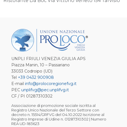
Ristorante Da Boc Via Vittorio Veneto 154 Tarvisio
UNPLI FRIULI VENEZIA GIULIA APS
Piazza Manin, 10 – Passariano
33033 Codroipo (UD)
Tel
+39 0432 900908
E-mail
info@prolocoregionefvg.it
PEC
unplifvg@pec.unplifvg.it
CF / PI 01287310302
Associazione di promozione sociale iscritta al
Registro Unico Nazionale del Terzo Settore con
decreto n. 15514/GRFVG del 04.10.2022 Iscrizione al
Registro Imprese di Udine n. 01287310302 | Numero
REA UD-183623