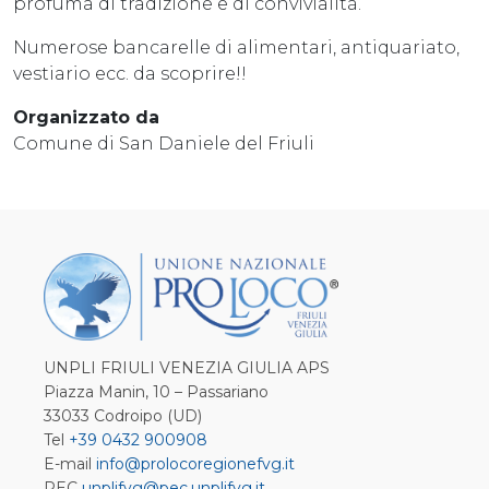
profuma di tradizione e di convivialità.
Numerose bancarelle di alimentari, antiquariato,
vestiario ecc. da scoprire!!
Organizzato da
Comune di San Daniele del Friuli
UNPLI FRIULI VENEZIA GIULIA APS
Piazza Manin, 10 – Passariano
33033 Codroipo (UD)
Tel
+39 0432 900908
E-mail
info@prolocoregionefvg.it
PEC
unplifvg@pec.unplifvg.it