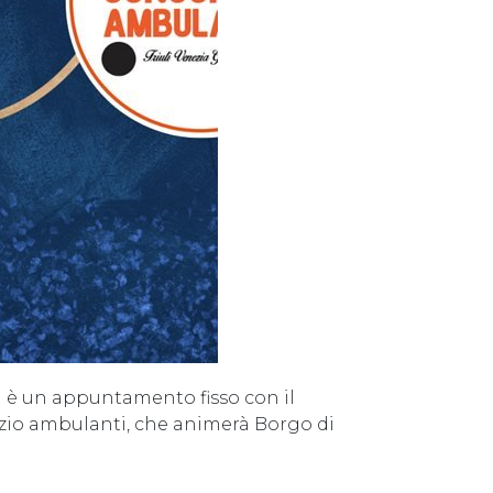
i è un appuntamento fisso con il
rzio ambulanti, che animerà Borgo di