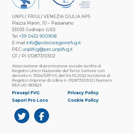
UNPLI FRIULI VENEZIA GIULIA APS
Piazza Manin, 10 – Passariano
33033 Codroipo (UD)
Tel
+39 0432 900908
E-mail
info@prolocoregionefvg.it
PEC
unplifvg@pec.unplifvg.it
CF / PI 01287310302
Associazione di promozione sociale iscritta al
Registro Unico Nazionale del Terzo Settore con
decreto n. 15514/GRFVG del 04.10.2022 Iscrizione al
Registro Imprese di Udine n. 01287310302 | Numero
REA UD-183623
Presepi FVG
Privacy Policy
Sapori Pro Loco
Cookie Policy