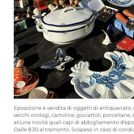
Eposizione e vendita di oggetti di antiquariato, 
vecchi orologi, cartoline, giocattoli, porcellane,
alcune novità quali capi di abbigliamento d'epo
Dalle 8.30 al tramonto. Sospeso in caso di cond