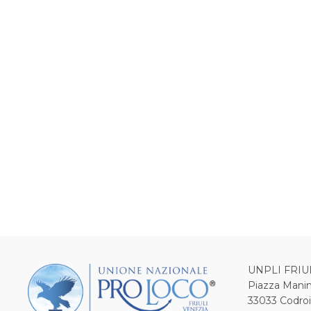
UNPLI FRIU
Piazza Manin
33033 Codro