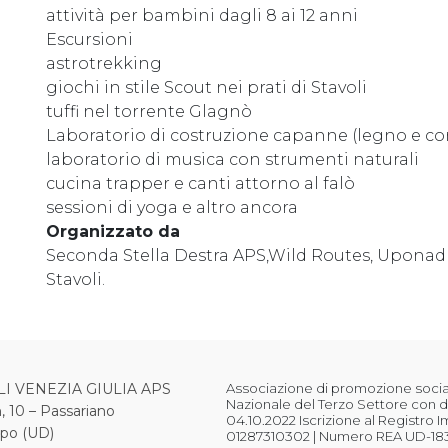
attività per bambini dagli 8 ai 12 anni
Escursioni
astrotrekking
giochi in stile Scout nei prati di Stavoli
tuffi nel torrente Glagnò
Laboratorio di costruzione capanne (legno e co
laboratorio di musica con strumenti naturali
cucina trapper e canti attorno al falò
sessioni di yoga e altro ancora
Organizzato da
Seconda Stella Destra APS,Wild Routes, Uponadrea
Stavoli.
LI VENEZIA GIULIA APS
Associazione di promozione sociale
Nazionale del Terzo Settore con d
, 10 – Passariano
04.10.2022 Iscrizione al Registro 
ipo (UD)
01287310302 | Numero REA UD-18