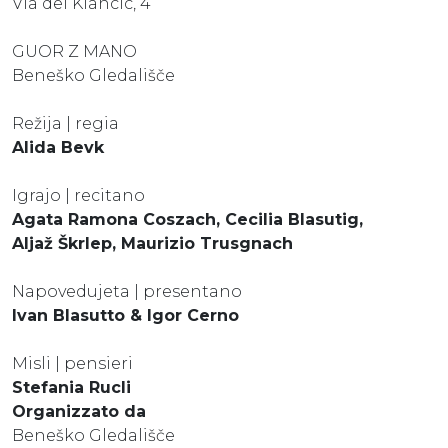
Via del Klancic, 4
GUOR Z MANO
Beneško Gledališče
Režija | regia
Alida Bevk
Igrajo | recitano
Agata Ramona Coszach, Cecilia Blasutig,
Aljaž Škrlep, Maurizio Trusgnach
Napovedujeta | presentano
Ivan Blasutto & Igor Cerno
Misli | pensieri
Stefania Rucli
Organizzato da
Beneško Gledališče