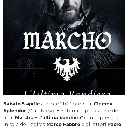
Sabato 5 aprile
alle ore 21.00 presso il
Cinema
Splendor
(Via I. Nievo, 8) si terrà la proiezione del
film "
Marcho - L'ultima bandiera
" con la presenza
in sala del regista
Marco Fabbro
e gli attori
Paolo