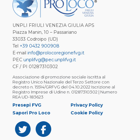
UNPLI FRIULI VENEZIA GIULIA APS
Piazza Manin, 10 – Passariano
33033 Codroipo (UD)
Tel
+39 0432 900908
E-mail
info@prolocoregionefvg.it
PEC
unplifvg@pec.unplifvg.it
CF / PI 01287310302
Associazione di promozione sociale iscritta al
Registro Unico Nazionale del Terzo Settore con
decreto n. 15514/GRFVG del 04.10.2022 Iscrizione al
Registro Imprese di Udine n. 01287310302 | Numero
REA UD-183623
Presepi FVG
Privacy Policy
Sapori Pro Loco
Cookie Policy