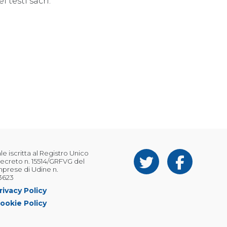
 testi sacri.
 iscritta al Registro Unico
ecreto n. 15514/GRFVG del
Imprese di Udine n.
3623
rivacy Policy
ookie Policy