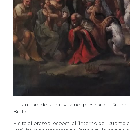
Lo stupore della natività nei presepi del Duomo 
Biblici
Visita ai presepi esposti all’interno del Duomo e 