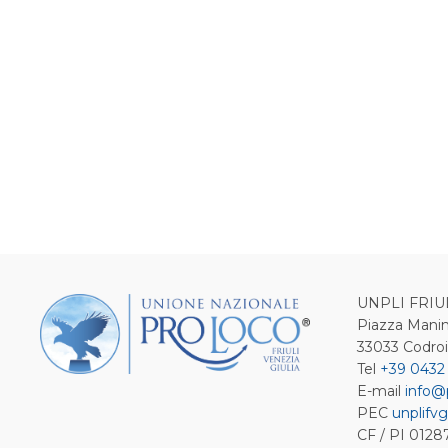
UNPLI FRIU
Piazza Manin
33033 Codro
Tel
+39 0432
E-mail
info@
PEC
unplifvg
CF / PI 012