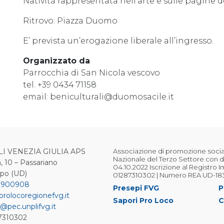
Natività rappresentata nell’arte e sulle pagine dei
Ritrovo: Piazza Duomo
E’ prevista un’erogazione liberale all’ingresso.
Organizzato da
Parrocchia di San Nicola vescovo
tel. +39 0434 71158
email: beniculturali@duomosacile.it
LI VENEZIA GIULIA APS
Associazione di promozione sociale
Nazionale del Terzo Settore con d
, 10 – Passariano
04.10.2022 Iscrizione al Registro 
ipo (UD)
01287310302 | Numero REA UD-18
 900908
Presepi FVG
P
prolocoregionefvg.it
Sapori Pro Loco
C
@pec.unplifvg.it
87310302