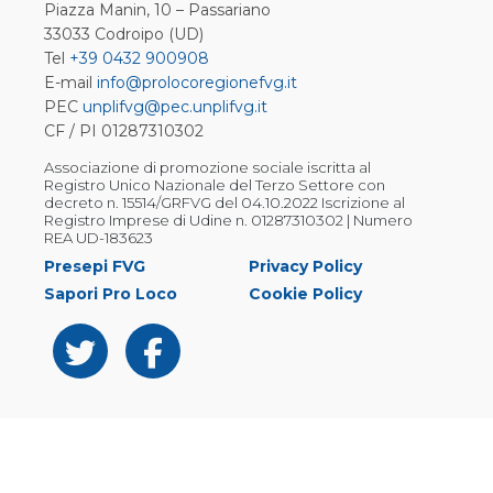
Piazza Manin, 10 – Passariano
33033 Codroipo (UD)
Tel
+39 0432 900908
E-mail
info@prolocoregionefvg.it
PEC
unplifvg@pec.unplifvg.it
CF / PI 01287310302
Associazione di promozione sociale iscritta al
Registro Unico Nazionale del Terzo Settore con
decreto n. 15514/GRFVG del 04.10.2022 Iscrizione al
Registro Imprese di Udine n. 01287310302 | Numero
REA UD-183623
Presepi FVG
Privacy Policy
Sapori Pro Loco
Cookie Policy