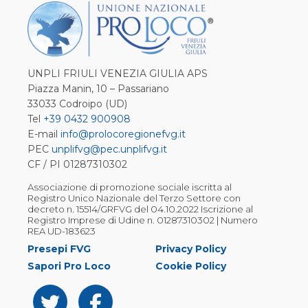
UNPLI FRIULI VENEZIA GIULIA APS
Piazza Manin, 10 – Passariano
33033 Codroipo (UD)
Tel
+39 0432 900908
E-mail
info@prolocoregionefvg.it
PEC
unplifvg@pec.unplifvg.it
CF / PI 01287310302
Associazione di promozione sociale iscritta al
Registro Unico Nazionale del Terzo Settore con
decreto n. 15514/GRFVG del 04.10.2022 Iscrizione al
Registro Imprese di Udine n. 01287310302 | Numero
REA UD-183623
Presepi FVG
Privacy Policy
Sapori Pro Loco
Cookie Policy