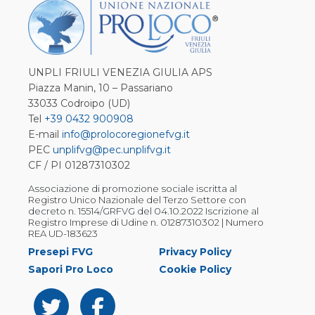
UNPLI FRIULI VENEZIA GIULIA APS
Piazza Manin, 10 – Passariano
33033 Codroipo (UD)
Tel
+39 0432 900908
E-mail
info@prolocoregionefvg.it
PEC
unplifvg@pec.unplifvg.it
CF / PI 01287310302
Associazione di promozione sociale iscritta al
Registro Unico Nazionale del Terzo Settore con
decreto n. 15514/GRFVG del 04.10.2022 Iscrizione al
Registro Imprese di Udine n. 01287310302 | Numero
REA UD-183623
Presepi FVG
Privacy Policy
Sapori Pro Loco
Cookie Policy