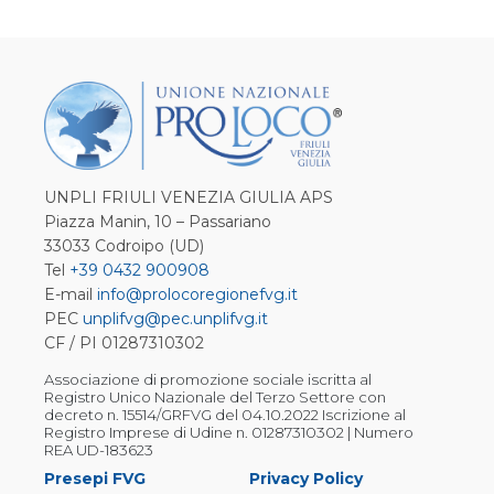
UNPLI FRIULI VENEZIA GIULIA APS
Piazza Manin, 10 – Passariano
33033 Codroipo (UD)
Tel
+39 0432 900908
E-mail
info@prolocoregionefvg.it
PEC
unplifvg@pec.unplifvg.it
CF / PI 01287310302
Associazione di promozione sociale iscritta al
Registro Unico Nazionale del Terzo Settore con
decreto n. 15514/GRFVG del 04.10.2022 Iscrizione al
Registro Imprese di Udine n. 01287310302 | Numero
REA UD-183623
Presepi FVG
Privacy Policy