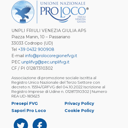
UNPLI FRIULI VENEZIA GIULIA APS
Piazza Manin, 10 – Passariano
33033 Codroipo (UD)
Tel
+39 0432 900908
E-mail
info@prolocoregionefvg.it
PEC
unplifvg@pec.unplifvg.it
CF / PI 01287310302
Associazione di promozione sociale iscritta al
Registro Unico Nazionale del Terzo Settore con
decreto n. 15514/GRFVG del 04.10.2022 Iscrizione al
Registro Imprese di Udine n. 01287310302 | Numero
REA UD-183623
Presepi FVG
Privacy Policy
Sapori Pro Loco
Cookie Policy