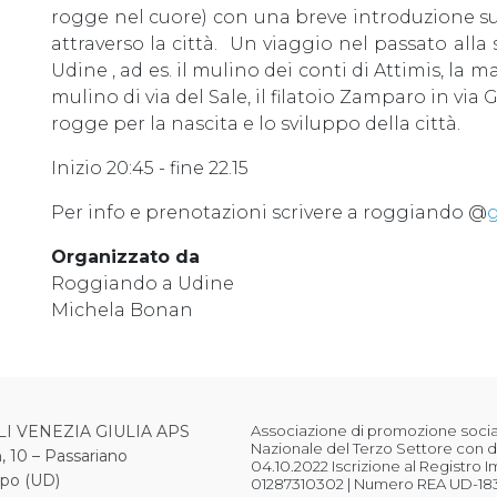
rogge nel cuore) con una breve introduzione sull
attraverso la città. Un viaggio nel passato alla 
Udine , ad es. il mulino dei conti di Attimis, la m
mulino di via del Sale, il filatoio Zamparo in via
rogge per la nascita e lo sviluppo della città.
Inizio 20:45 - fine 22.15
Per info e prenotazioni scrivere a roggiando @
Organizzato da
Roggiando a Udine
Michela Bonan
LI VENEZIA GIULIA APS
Associazione di promozione sociale
Nazionale del Terzo Settore con d
, 10 – Passariano
04.10.2022 Iscrizione al Registro 
ipo (UD)
01287310302 | Numero REA UD-18