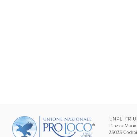
UNPLI FRIU
Piazza Manin
33033 Codro