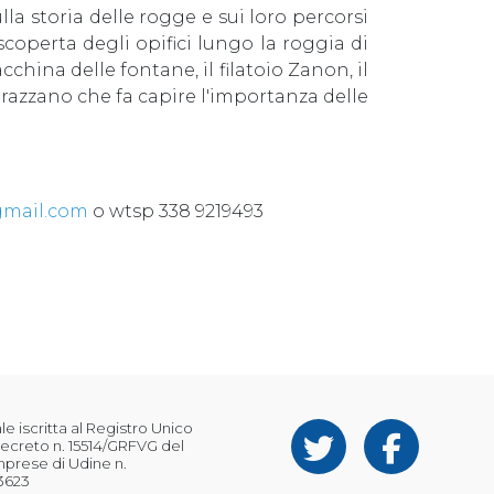
a storia delle rogge e sui loro percorsi
scoperta degli opifici lungo la roggia di
acchina delle fontane, il filatoio Zanon, il
 Grazzano che fa capire l'importanza delle
gmail.com
o wtsp 338 9219493
 iscritta al Registro Unico
ecreto n. 15514/GRFVG del
Imprese di Udine n.
3623