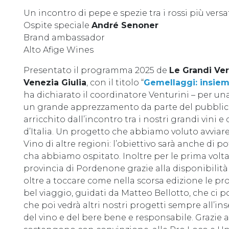
Un incontro di pepe e spezie tra i rossi più versati
Ospite speciale
André Senoner
Brand ambassador
Alto Afige Wines
Presentato il programma 2025 de
Le Grandi Vert
Venezia Giulia
, con il titolo “
Gemellaggi: insiem
ha dichiarato il coordinatore Venturini – per u
un grande apprezzamento da parte del pubbli
arricchito dall’incontro tra i nostri grandi vini e 
d’Italia. Un progetto che abbiamo voluto avviare 
Vino di altre regioni: l’obiettivo sarà anche di po
cha abbiamo ospitato. Inoltre per le prima volta
provincia di Pordenone grazie alla disponibilità
oltre a toccare come nella scorsa edizione le pro
bel viaggio, guidati da Matteo Bellotto, che ci por
che poi vedrà altri nostri progetti sempre all’in
del vino e del bere bene e responsabile. Grazie