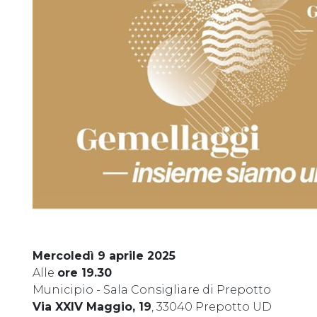
Mercoledì 9 aprile 2025
Alle
ore 19.30
Municipio - Sala Consigliare di Prepotto
Via XXIV Maggio, 19
, 33040 Prepotto UD