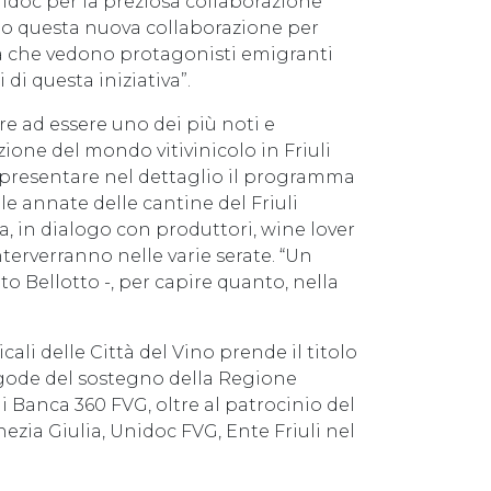
idoc per la preziosa collaborazione
mo questa nuova collaborazione per
ma che vedono protagonisti emigranti
i questa iniziativa”.
tre ad essere uno dei più noti e
ione del mondo vitivinicolo in Friuli
r presentare nel dettaglio il programma
le annate delle cantine del Friuli
lia, in dialogo con produttori, wine lover
nterverranno nelle varie serate. “Un
o Bellotto -, per capire quanto, nella
li delle Città del Vino prende il titolo
 gode del sostegno della Regione
i Banca 360 FVG, oltre al patrocinio del
ezia Giulia, Unidoc FVG, Ente Friuli nel