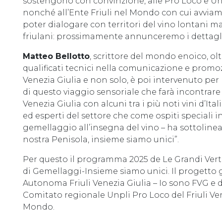
sostengono con convinzione, alle Pro Loco e Un
nonché all’Ente Friuli nel Mondo con cui avvia
poter dialogare con territori del vino lontani 
friulani: prossimamente annunceremo i dettagli d
Matteo Bellotto
, scrittore del mondo enoico, ol
qualificati tecnici nella comunicazione e promoz
Venezia Giulia e non solo, è poi intervenuto pe
di questo viaggio sensoriale che farà incontrare 
Venezia Giulia con alcuni tra i più noti vini d’Ita
ed esperti del settore che come ospiti speciali i
gemellaggio all’insegna del vino – ha sottolineat
nostra Penisola, insieme siamo unici”.
Per questo il programma 2025 de Le Grandi Vertica
di Gemellaggi-Insieme siamo unici. Il progetto
Autonoma Friuli Venezia Giulia – Io sono FVG e d
Comitato regionale Unpli Pro Loco del Friuli Ven
Mondo.