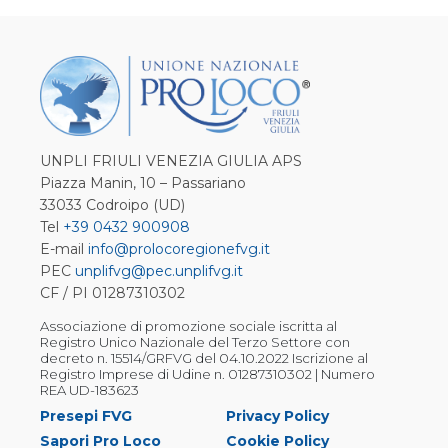
UNPLI FRIULI VENEZIA GIULIA APS
Piazza Manin, 10 – Passariano
33033 Codroipo (UD)
Tel
+39 0432 900908
E-mail
info@prolocoregionefvg.it
PEC
unplifvg@pec.unplifvg.it
CF / PI 01287310302
Associazione di promozione sociale iscritta al
Registro Unico Nazionale del Terzo Settore con
decreto n. 15514/GRFVG del 04.10.2022 Iscrizione al
Registro Imprese di Udine n. 01287310302 | Numero
REA UD-183623
Presepi FVG
Privacy Policy
Sapori Pro Loco
Cookie Policy