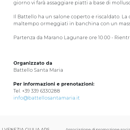
giorno vi farà assaggiare piatti a base di mollusc
Il Battello ha un salone coperto e riscaldato. La
maltempo ormeggiati in banchina con un massi
Partenza da Marano Lagunare ore 10.00 - Rientro
Organizzato da
Battello Santa Maria
Per informazioni e prenotazioni:
Tel. +39 339 6330288
info@battellosantamaria.it
LI VENEZIA GIULIA APS
Associazione di promozione sociale