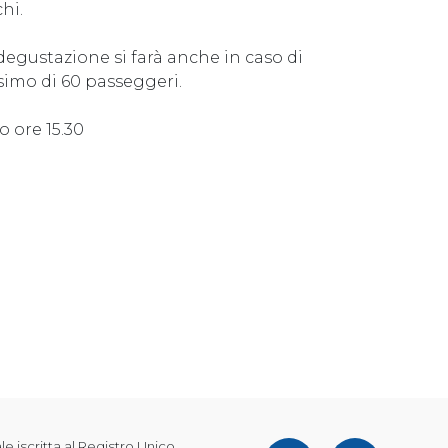
hi.
 degustazione si farà anche in caso di
mo di 60 passeggeri.
 ore 15.30
 iscritta al Registro Unico