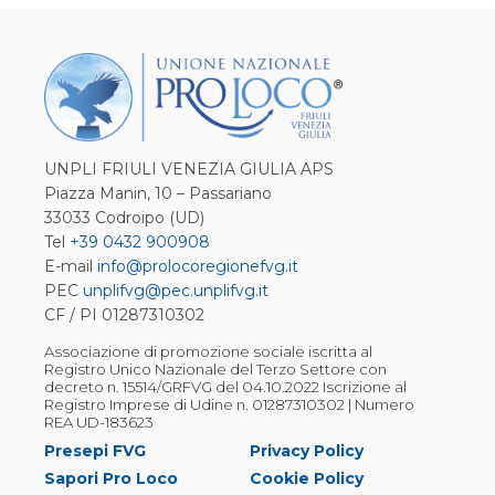
UNPLI FRIULI VENEZIA GIULIA APS
Piazza Manin, 10 – Passariano
33033 Codroipo (UD)
Tel
+39 0432 900908
E-mail
info@prolocoregionefvg.it
PEC
unplifvg@pec.unplifvg.it
CF / PI 01287310302
Associazione di promozione sociale iscritta al
Registro Unico Nazionale del Terzo Settore con
decreto n. 15514/GRFVG del 04.10.2022 Iscrizione al
Registro Imprese di Udine n. 01287310302 | Numero
REA UD-183623
Presepi FVG
Privacy Policy
Sapori Pro Loco
Cookie Policy