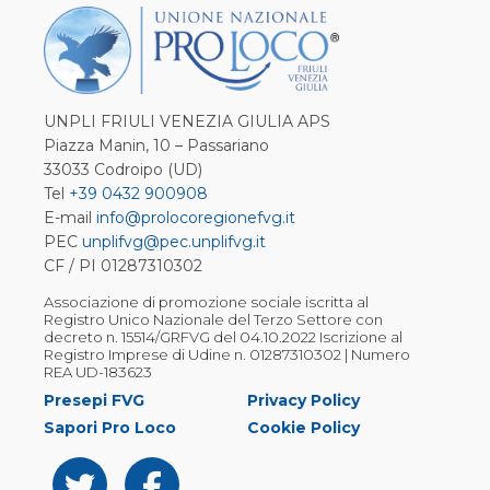
UNPLI FRIULI VENEZIA GIULIA APS
Piazza Manin, 10 – Passariano
33033 Codroipo (UD)
Tel
+39 0432 900908
E-mail
info@prolocoregionefvg.it
PEC
unplifvg@pec.unplifvg.it
CF / PI 01287310302
Associazione di promozione sociale iscritta al
Registro Unico Nazionale del Terzo Settore con
decreto n. 15514/GRFVG del 04.10.2022 Iscrizione al
Registro Imprese di Udine n. 01287310302 | Numero
REA UD-183623
Presepi FVG
Privacy Policy
Sapori Pro Loco
Cookie Policy