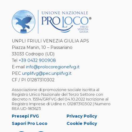
UNPLI FRIULI VENEZIA GIULIA APS
Piazza Manin, 10 – Passariano
33033 Codroipo (UD)
Tel
+39 0432 900908
E-mail
info@prolocoregionefvg.it
PEC
unplifvg@pec.unplifvg.it
CF / PI 01287310302
Associazione di promozione sociale iscritta al
Registro Unico Nazionale del Terzo Settore con
decreto n. 15514/GRFVG del 04.10.2022 Iscrizione al
Registro Imprese di Udine n. 01287310302 | Numero
REA UD-183623
Presepi FVG
Privacy Policy
Sapori Pro Loco
Cookie Policy