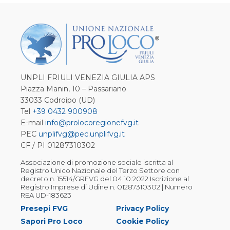
UNPLI FRIULI VENEZIA GIULIA APS
Piazza Manin, 10 – Passariano
33033 Codroipo (UD)
Tel
+39 0432 900908
E-mail
info@prolocoregionefvg.it
PEC
unplifvg@pec.unplifvg.it
CF / PI 01287310302
Associazione di promozione sociale iscritta al
Registro Unico Nazionale del Terzo Settore con
decreto n. 15514/GRFVG del 04.10.2022 Iscrizione al
Registro Imprese di Udine n. 01287310302 | Numero
REA UD-183623
Presepi FVG
Privacy Policy
Sapori Pro Loco
Cookie Policy