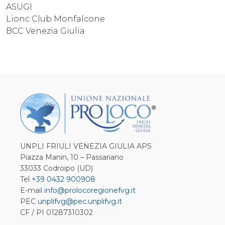
ASUGI
Lionc Club Monfalcone
BCC Venezia Giulia
UNPLI FRIULI VENEZIA GIULIA APS
Piazza Manin, 10 – Passariano
33033 Codroipo (UD)
Tel
+39 0432 900908
E-mail
info@prolocoregionefvg.it
PEC
unplifvg@pec.unplifvg.it
CF / PI 01287310302