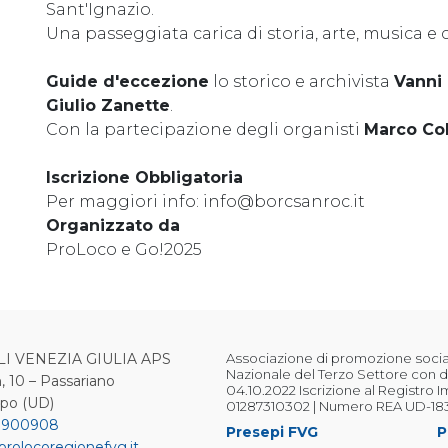
Sant'Ignazio.
Una passeggiata carica di storia, arte, musica e c
Guide d'eccezione
lo storico e archivista
Vanni 
Giulio Zanette
.
Con la partecipazione degli organisti
Marco Col
Iscrizione Obbligatoria
Per maggiori info: info@borcsanroc.it
Organizzato da
ProLoco e Go!2025
LI VENEZIA GIULIA APS
Associazione di promozione sociale
Nazionale del Terzo Settore con d
, 10 – Passariano
04.10.2022 Iscrizione al Registro 
ipo (UD)
01287310302 | Numero REA UD-18
 900908
Presepi FVG
P
prolocoregionefvg.it