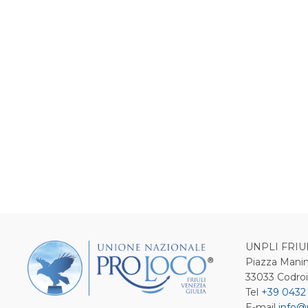
UNPLI FRIU
Piazza Manin
33033 Codro
Tel
+39 0432
E-mail
info@