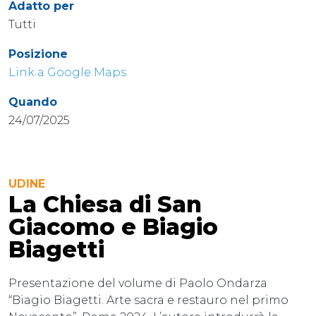
Adatto per
Tutti
Posizione
Link a Google Maps
Quando
24/07/2025
UDINE
La Chiesa di San
Giacomo e Biagio
Biagetti
Presentazione del volume di Paolo Ondarza
“Biagio Biagetti. Arte sacra e restauro nel primo