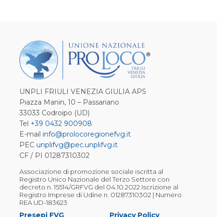
UNPLI FRIULI VENEZIA GIULIA APS
Piazza Manin, 10 – Passariano
33033 Codroipo (UD)
Tel
+39 0432 900908
E-mail
info@prolocoregionefvg.it
PEC
unplifvg@pec.unplifvg.it
CF / PI 01287310302
Associazione di promozione sociale iscritta al
Registro Unico Nazionale del Terzo Settore con
decreto n. 15514/GRFVG del 04.10.2022 Iscrizione al
Registro Imprese di Udine n. 01287310302 | Numero
REA UD-183623
Presepi FVG
Privacy Policy