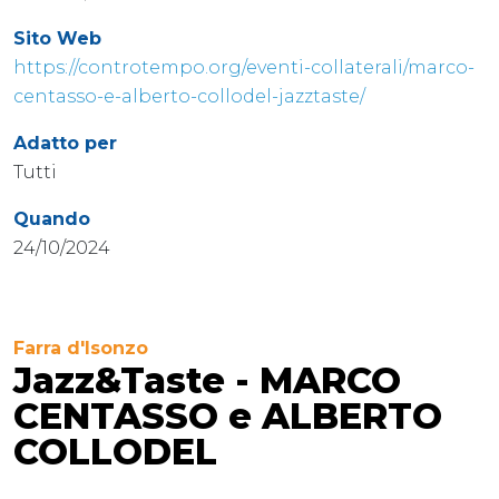
Sito Web
https://controtempo.org/eventi-collaterali/marco-
centasso-e-alberto-collodel-jazztaste/
Adatto per
Tutti
Quando
24/10/2024
Farra d'Isonzo
Jazz&Taste - MARCO
CENTASSO e ALBERTO
COLLODEL