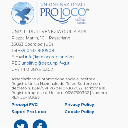
UNPLI FRIULI VENEZIA GIULIA APS
Piazza Manin, 10 – Passariano
33033 Codroipo (UD)
Tel
+39 0432 900908
E-mail
info@prolocoregionefvg.it
PEC
unplifvg@pec.unplifvg.it
CF / PI 01287310302
Associazione di promozione sociale iscritta al
Registro Unico Nazionale del Terzo Settore con
decreto n. 15514/GRFVG del 04.10.2022 Iscrizione al
Registro Imprese di Udine n. 01287310302 | Numero
REA UD-183623
Presepi FVG
Privacy Policy
Sapori Pro Loco
Cookie Policy