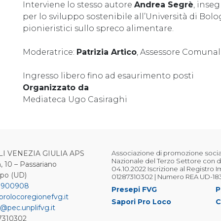
Interviene lo stesso autore
Andrea Segrè
, inse
per lo sviluppo sostenibile all’Università di Bolo
pionieristici sullo spreco alimentare.
Moderatrice:
Patrizia Artico
, Assessore Comuna
Ingresso libero fino ad esaurimento posti
Organizzato da
Mediateca Ugo Casiraghi
LI VENEZIA GIULIA APS
Associazione di promozione sociale
Nazionale del Terzo Settore con d
, 10 – Passariano
04.10.2022 Iscrizione al Registro 
ipo (UD)
01287310302 | Numero REA UD-18
 900908
Presepi FVG
P
prolocoregionefvg.it
Sapori Pro Loco
C
@pec.unplifvg.it
87310302