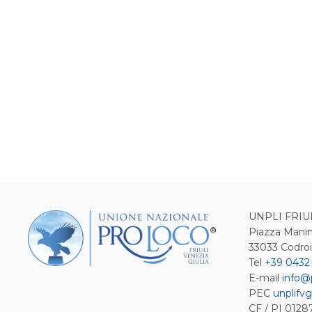
UNPLI FRIU
Piazza Manin
33033 Codro
Tel
+39 0432
E-mail
info@
PEC
unplifvg
CF / PI 012