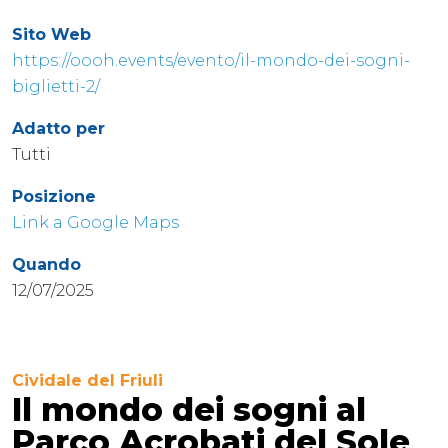
Sito Web
https://oooh.events/evento/il-mondo-dei-sogni-
biglietti-2/
Adatto per
Tutti
Posizione
Link a Google Maps
Quando
12/07/2025
Cividale del Friuli
Il mondo dei sogni al
Parco Acrobati del Sole