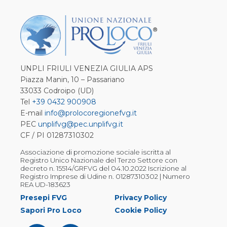
UNPLI FRIULI VENEZIA GIULIA APS
Piazza Manin, 10 – Passariano
33033 Codroipo (UD)
Tel
+39 0432 900908
E-mail
info@prolocoregionefvg.it
PEC
unplifvg@pec.unplifvg.it
CF / PI 01287310302
Associazione di promozione sociale iscritta al
Registro Unico Nazionale del Terzo Settore con
decreto n. 15514/GRFVG del 04.10.2022 Iscrizione al
Registro Imprese di Udine n. 01287310302 | Numero
REA UD-183623
Presepi FVG
Privacy Policy
Sapori Pro Loco
Cookie Policy