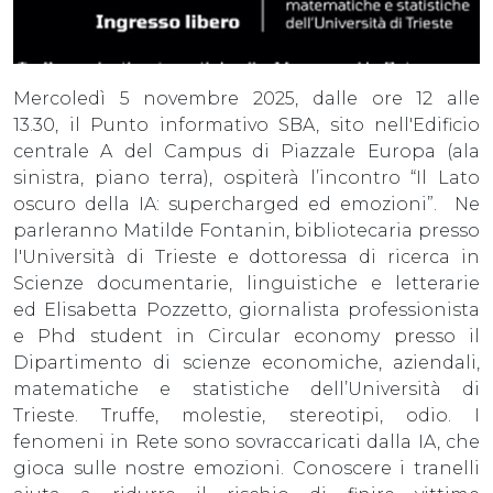
Mercoledì 5 novembre 2025, dalle ore 12 alle
13.30, il Punto informativo SBA, sito nell'Edificio
centrale A del Campus di Piazzale Europa (ala
sinistra, piano terra), ospiterà l’incontro “Il Lato
oscuro della IA: supercharged ed emozioni”. Ne
parleranno Matilde Fontanin, bibliotecaria presso
l'Università di Trieste e dottoressa di ricerca in
Scienze documentarie, linguistiche e letterarie
ed Elisabetta Pozzetto, giornalista professionista
e Phd student in Circular economy presso il
Dipartimento di scienze economiche, aziendali,
matematiche e statistiche dell’Università di
Trieste. Truffe, molestie, stereotipi, odio. I
fenomeni in Rete sono sovraccaricati dalla IA, che
gioca sulle nostre emozioni. Conoscere i tranelli