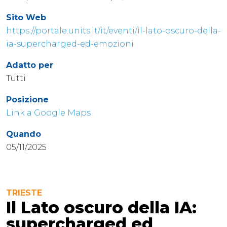
Sito Web
https://portale.units.it/it/eventi/il-lato-oscuro-della-
ia-supercharged-ed-emozioni
Adatto per
Tutti
Posizione
Link a Google Maps
Quando
05/11/2025
TRIESTE
Il Lato oscuro della IA:
supercharged ed