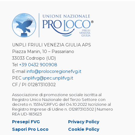
UNPLI FRIULI VENEZIA GIULIA APS
Piazza Manin, 10 – Passariano
33033 Codroipo (UD)
Tel
+39 0432 900908
E-mail
info@prolocoregionefvg.it
PEC
unplifvg@pec.unplifvg.it
CF / PI 01287310302
Associazione di promozione sociale iscritta al
Registro Unico Nazionale del Terzo Settore con
decreto n. 15514/GRFVG del 04.10.2022 Iscrizione al
Registro Imprese di Udine n. 01287310302 | Numero
REA UD-183623
Presepi FVG
Privacy Policy
Sapori Pro Loco
Cookie Policy