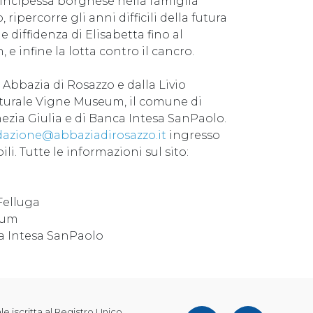
rincipessa borghese nella famiglia
ipercorre gli anni difficili della futura
le diffidenza di Elisabetta fino al
 e infine la lotta contro il cancro.
Abbazia di Rosazzo e dalla Livio
ulturale Vigne Museum, il comune di
ezia Giulia e di Banca Intesa SanPaolo.
dazione@abbaziadirosazzo.it
ingresso
i. Tutte le informazioni sul sito:
Felluga
eum
a Intesa SanPaolo
 iscritta al Registro Unico