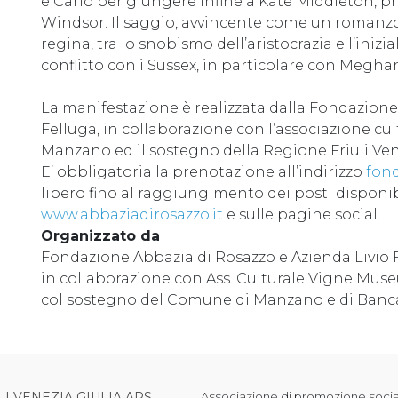
e Carlo per giungere infine a Kate Middleton, p
Windsor. Il saggio, avvincente come un romanzo, r
regina, tra lo snobismo dell’aristocrazia e l’inizia
conflitto con i Sussex, in particolare con Meghan,
La manifestazione è realizzata dalla Fondazione 
Felluga, in collaborazione con l’associazione c
Manzano ed il sostegno della Regione Friuli Ven
E’ obbligatoria la prenotazione all’indirizzo
fon
libero fino al raggiungimento dei posti disponibil
www.abbaziadirosazzo.it
e sulle pagine social.
Organizzato da
Fondazione Abbazia di Rosazzo e Azienda Livio 
in collaborazione con Ass. Culturale Vigne Mus
col sostegno del Comune di Manzano e di Banc
LI VENEZIA GIULIA APS
Associazione di promozione sociale