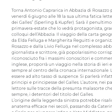
Torna Antonio Caprarica in Abbazia di Rosazzo 
venerdì 6 giugno alle 18 la sua ultima fatica lette
dei Galles” (Sperling & Kupfer). Sarà il penult
primavera-estate che lo vedrà protagonista, gradi
colloqui dell’Abbazia. Il viaggio della carta geog
da Elda Felluga e Margherita Reguitti e organi
Rosazzo e dalla Livio Felluga nel complesso abb
giornalista e scrittore, già popolarissimo corri
riconosciuto fra i massimi conoscitori e comment
inglese, proporrà un viaggio nella storia di ieri 
sempre al centro della cronaca internazionale. L’
essere ad alto tasso di suspence. Si parlerà inf
principi e principesse del Galles. L’autore, nei p
lettore sulle tracce della presunta malasorte ch
sempre, i detentori del titolo del Galles.
L’origine della leggenda sinistra potrebbe risali
anatema efficace nei secoli, passando da Caterin