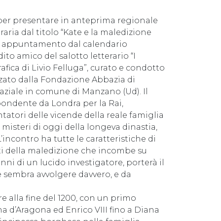
per presentare in anteprima regionale
raria dal titolo “Kate e la maledizione
imo appuntamento dal calendario
to amico del salotto letterario “I
rafica di Livio Felluga”, curato e condotto
zzato dalla Fondazione Abbazia di
aziale in comune di Manzano (Ud). Il
spondente da Londra per la Rai,
atori delle vicende della reale famiglia
e misteri di oggi della longeva dinastia,
incontro ha tutte le caratteristiche di
atti della maledizione che incombe su
anni di un lucido investigatore, porterà il
e sembra avvolgere davvero, e da
re alla fine del 1200, con un primo
a d’Aragona ed Enrico VIII fino a Diana