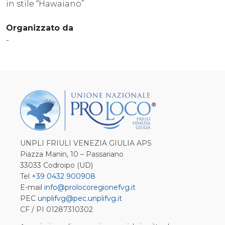
in stile “Hawaiano”.
Organizzato da
-
UNPLI FRIULI VENEZIA GIULIA APS
Piazza Manin, 10 – Passariano
33033 Codroipo (UD)
Tel
+39 0432 900908
E-mail
info@prolocoregionefvg.it
PEC
unplifvg@pec.unplifvg.it
CF / PI 01287310302