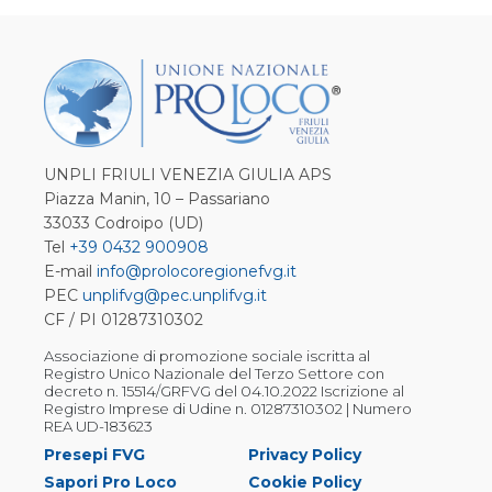
UNPLI FRIULI VENEZIA GIULIA APS
Piazza Manin, 10 – Passariano
33033 Codroipo (UD)
Tel
+39 0432 900908
E-mail
info@prolocoregionefvg.it
PEC
unplifvg@pec.unplifvg.it
CF / PI 01287310302
Associazione di promozione sociale iscritta al
Registro Unico Nazionale del Terzo Settore con
decreto n. 15514/GRFVG del 04.10.2022 Iscrizione al
Registro Imprese di Udine n. 01287310302 | Numero
REA UD-183623
Presepi FVG
Privacy Policy
Sapori Pro Loco
Cookie Policy