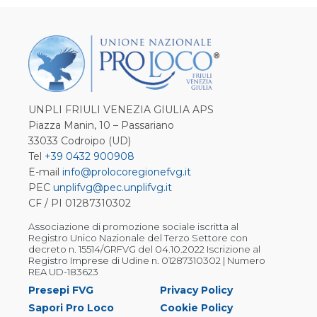
UNPLI FRIULI VENEZIA GIULIA APS
Piazza Manin, 10 – Passariano
33033 Codroipo (UD)
Tel
+39 0432 900908
E-mail
info@prolocoregionefvg.it
PEC
unplifvg@pec.unplifvg.it
CF / PI 01287310302
Associazione di promozione sociale iscritta al
Registro Unico Nazionale del Terzo Settore con
decreto n. 15514/GRFVG del 04.10.2022 Iscrizione al
Registro Imprese di Udine n. 01287310302 | Numero
REA UD-183623
Presepi FVG
Privacy Policy
Sapori Pro Loco
Cookie Policy