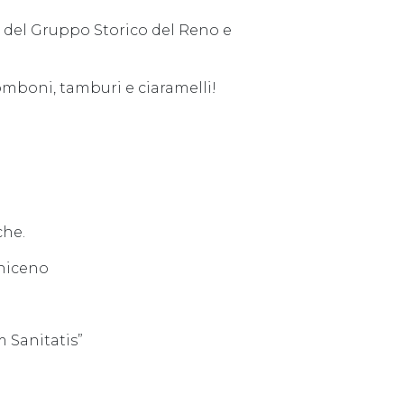
, del Gruppo Storico del Reno e
omboni, tamburi e ciaramelli!
che.
oniceno
 Sanitatis”