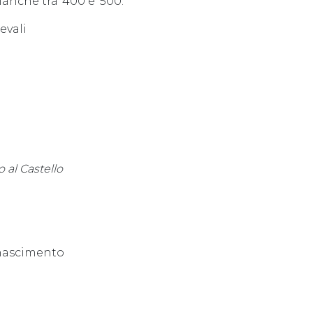
ianche tra ‘400 e ‘500.
evali
o al Castello
inascimento