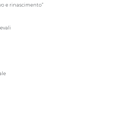
vo e rinascimento”
evali
ale