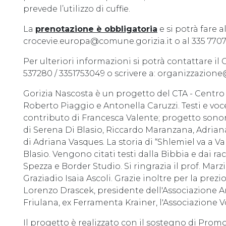
prevede l’utilizzo di cuffie.
La
prenotazione è obbligatoria
e si potrà fare a
crocevie.europa@comune.gorizia.it o al 335 770
Per ulteriori informazioni si potrà contattare il 
537280 / 3351753049 o scrivere a: organizzazione@
Gorizia Nascosta è un progetto del CTA - Centro 
Roberto Piaggio e Antonella Caruzzi. Testi e vo
contributo di Francesca Valente; progetto sonor
di Serena Di Blasio, Riccardo Maranzana, Adriana
di Adriana Vasques. La storia di “Shlemiel va a V
Blasio. Vengono citati testi dalla Bibbia e dai ra
Spezza e Border Studio. Si ringrazia il prof. Marz
Graziadio Isaia Ascoli. Grazie inoltre per la prezi
Lorenzo Drascek, presidente dell'Associazione Ami
Friulana, ex Ferramenta Krainer, l'Associazione V
Il progetto è realizzato con il sostegno di Pro