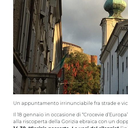
Un appuntamento irrinunciabile fra strade e vicoli
Il 18 gennaio in occasione di “Crocevie d’Europa
alla riscoperta della Gorizia ebraica con un do