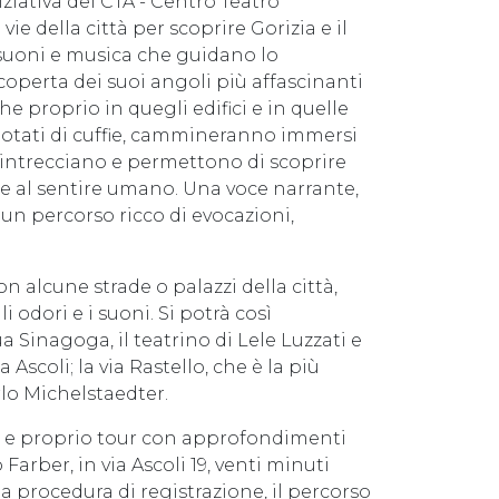
iniziativa del CTA - Centro Teatro
ie della città per scoprire Gorizia e il
, suoni e musica che guidano lo
scoperta dei suoi angoli più affascinanti
e proprio in quegli edifici e in quelle
, dotati di cuffie, cammineranno immersi
’intrecciano e permettono di scoprire
e al sentire umano. Una voce narrante,
un percorso ricco di evocazioni,
n alcune strade o palazzi della città,
 odori e i suoni. Si potrà così
ua Sinagoga, il teatrino di Lele Luzzati e
a Ascoli; la via Rastello, che è la più
rlo Michelstaedter.
 e proprio tour con approfondimenti
o Farber, in via Ascoli 19, venti minuti
e la procedura di registrazione, il percorso