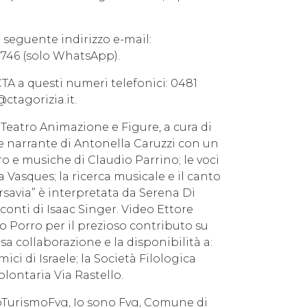
l seguente indirizzo e-mail:
7746 (solo WhatsApp).
CTA a questi numeri telefonici: 0481
ctagorizia.it.
Teatro Animazione e Figure, a cura di
ce narrante di Antonella Caruzzi con un
o e musiche di Claudio Parrino; le voci
 Vasques; la ricerca musicale e il canto
arsavia” è interpretata da Serena Di
cconti di Isaac Singer. Video Ettore
io Porro per il prezioso contributo su
osa collaborazione e la disponibilità a:
ci di Israele; la Società Filologica
olontaria Via Rastello.
moTurismoFvg, Io sono Fvg, Comune di