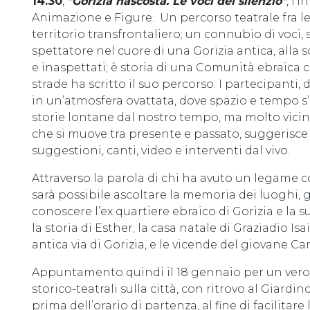
14.30
,
"Gorizia nascosta. Le voci del silenzio"
, l’
Animazione e Figure. Un percorso teatrale fra le v
territorio transfrontaliero; un connubio di voci
spettatore nel cuore di una Gorizia antica, alla 
e inaspettati; è storia di una Comunità ebraica ch
strade ha scritto il suo percorso. I partecipanti
in un’atmosfera ovattata, dove spazio e tempo s
storie lontane dal nostro tempo, ma molto vicin
che si muove tra presente e passato, suggerisce 
suggestioni, canti, video e interventi dal vivo.
Attraverso la parola di chi ha avuto un legame co
sarà possibile ascoltare la memoria dei luoghi, gli
conoscere l’ex quartiere ebraico di Gorizia e la s
la storia di Esther; la casa natale di Graziadio Isai
antica via di Gorizia, e le vicende del giovane Ca
Appuntamento quindi il 18 gennaio per un vero
storico-teatrali sulla città, con ritrovo al Giardin
prima dell’orario di partenza, al fine di facilitar