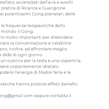
llato, accarezzati dall’aria e avvolti
pratica di Ricarica e Guarigione
dei potentissimi Gong planetari, delle
n le frequenze terapeutiche dello
l mondo: il Gong.
ono molto importanti per distendere
ntare la concentrazione e ristabilire
tano, inoltre, ad affrontare meglio
le sfide di ogni giorno.
un cuscino per la testa e una copertina;
ssere costantemente idratato.
godersi l’energia di Madre Terra e la
 pratiche hanno preziosi effetti benefici
ogong@gmail.com oppure contatta il