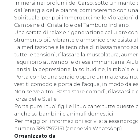
Immersi nei profumi del Carso, sotto un manto ste
dall’energia delle piante, cominceremo con una 
Spirituale, per poi immergerci nelle Vibrazioni 
Campane di Cristallo e del Tamburo Indiano.
Una serata di relax e rigenerazione cellulare co
strumento più vibrante e armonico che esista a
La meditazione e le tecniche di rilassamento s
tutte le tensioni, rilassare la muscolatura, aume
l’equilibrio attivando le difese immunitarie. Aiu
l'ansia, la depressione, la solitudine, la rabbia e 
Porta con te una sdraio oppure un materassino, 
vestiti comodo e porta dell'acqua, in modo da e
Non serve altro! Basta stare comodi, rilassarsi e 
forza delle Stelle.
Porta pure i tuoi figli e il tuo cane: tutte queste
anche su bambini e animali domestici!
Per maggiori informazioni scrivi a: alessandr
numero 389 7972151 (anche via WhatsApp).
Organizzato da