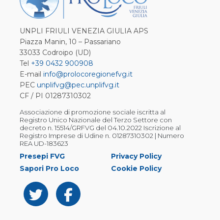
UNPLI FRIULI VENEZIA GIULIA APS
Piazza Manin, 10 – Passariano
33033 Codroipo (UD)
Tel
+39 0432 900908
E-mail
info@prolocoregionefvg.it
PEC
unplifvg@pec.unplifvg.it
CF / PI 01287310302
Associazione di promozione sociale iscritta al
Registro Unico Nazionale del Terzo Settore con
decreto n. 15514/GRFVG del 04.10.2022 Iscrizione al
Registro Imprese di Udine n. 01287310302 | Numero
REA UD-183623
Presepi FVG
Privacy Policy
Sapori Pro Loco
Cookie Policy