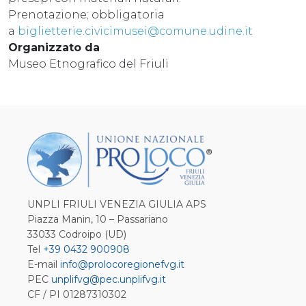
Prenotazione; obbligatoria
a
biglietterie.civicimusei@comune.udine.it
Organizzato da
Museo Etnografico del Friuli
UNPLI FRIULI VENEZIA GIULIA APS
Piazza Manin, 10 – Passariano
33033 Codroipo (UD)
Tel
+39 0432 900908
E-mail
info@prolocoregionefvg.it
PEC
unplifvg@pec.unplifvg.it
CF / PI 01287310302