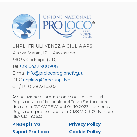
UNPLI FRIULI VENEZIA GIULIA APS
Piazza Manin, 10 – Passariano
33033 Codroipo (UD)
Tel
+39 0432 900908
E-mail
info@prolocoregionefvg.it
PEC
unplifvg@pec.unplifvg.it
CF / PI 01287310302
Associazione di promozione sociale iscritta al
Registro Unico Nazionale del Terzo Settore con
decreto n. 15514/GRFVG del 04.10.2022 Iscrizione al
Registro Imprese di Udine n. 01287310302 | Numero
REA UD-183623
Presepi FVG
Privacy Policy
Sapori Pro Loco
Cookie Policy